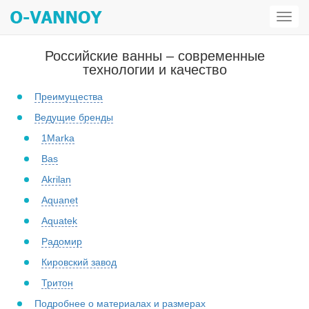
Откр
мен
Российские ванны – современные
технологии и качество
Преимущества
Ведущие бренды
1Marka
Bas
Akrilan
Aquanet
Aquatek
Радомир
Кировский завод
Тритон
Подробнее о материалах и размерах