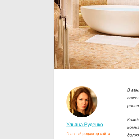
В ван
важен
рассл
Кажд
Ульяна Руденко
комн
Главный редактор сайта
долж