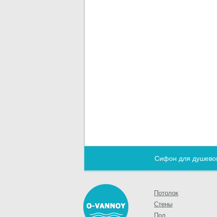
Сифон для душево
Потолок
Стены
Пол