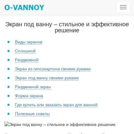
Откр
мен
Экран под ванну – стильное и эффективное
решение
Виды экранов
Сплошной
Раздвижной
Экран из гипсокартона своими руками
Экран под ванну своими руками
Раздвижной экран
Форма экрана
Где купить или заказать экран для ванной
Полезные советы