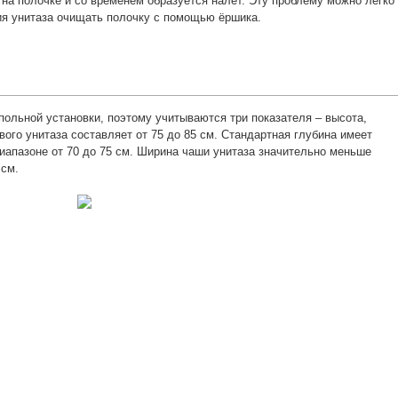
 на полочке и со временем образуется налёт. Эту проблему можно легко
ия унитаза очищать полочку с помощью ёршика.
польной установки, поэтому учитываются три показателя – высота,
вого унитаза составляет от 75 до 85 см. Стандартная глубина имеет
иапазоне от 70 до 75 см. Ширина чаши унитаза значительно меньше
 см.