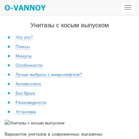
Откр
мен
Унитазы с косым выпуском
Что это?
Плюсы
Минусы
Особенности
Лучше выбрать с микролифтом?
Антивсплеск
Без брызг
Разновидности
Установка
Вариантов унитазов в современных магазинах