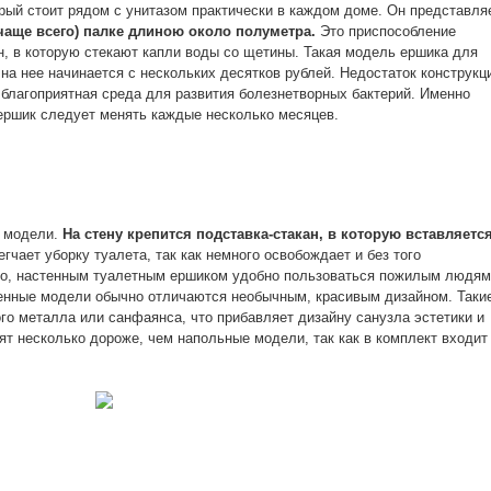
рый стоит рядом с унитазом практически в каждом доме. Он представля
чаще всего) палке длиною около полуметра.
Это приспособление
н, в которую стекают капли воды со щетины. Такая модель ершика для
 на нее начинается с нескольких десятков рублей. Недостаток конструкц
о благоприятная среда для развития болезнетворных бактерий. Именно
 ершик следует менять каждые несколько месяцев.
 модели.
На стену крепится подставка-стакан, в которую вставляетс
чает уборку туалета, так как немного освобождает и без того
ого, настенным туалетным ершиком удобно пользоваться пожилым людям
тенные модели обычно отличаются необычным, красивым дизайном. Таки
го металла или санфаянса, что прибавляет дизайну санузла эстетики и
ят несколько дороже, чем напольные модели, так как в комплект входит