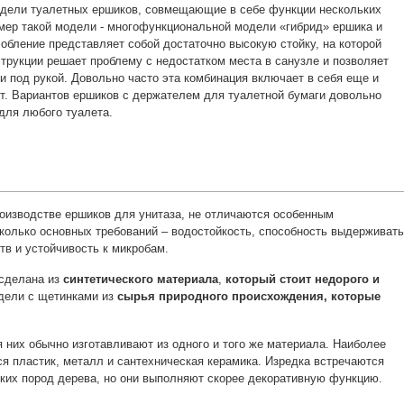
одели туалетных ершиков, совмещающие в себе функции нескольких
мер такой модели - многофункциональной модели «гибрид» ершика и
обление представляет собой достаточно высокую стойку, на которой
трукции решает проблему с недостатком места в санузле и позволяет
 под рукой. Довольно часто эта комбинация включает в себя еще и
ет. Вариантов ершиков с держателем для туалетной бумаги довольно
для любого туалета.
оизводстве ершиков для унитаза, не отличаются особенным
колько основных требований – водостойкость, способность выдерживать
тв и устойчивость к микробам.
 сделана из
синтетического материала
,
который стоит недорого и
одели с щетинками из
сырья природного происхождения, которые
 них обычно изготавливают из одного и того же материала. Наиболее
 пластик, металл и сантехническая керамика. Изредка встречаются
дких пород дерева, но они выполняют скорее декоративную функцию.