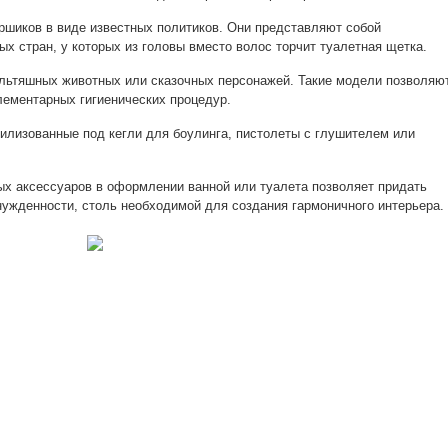
ершиков в виде известных политиков. Они представляют собой
х стран, у которых из головы вместо волос торчит туалетная щетка.
льтяшных животных или сказочных персонажей. Такие модели позволяю
лементарных гигиенических процедур.
илизованные под кегли для боулинга, пистолеты с глушителем или
х аксессуаров в оформлении ванной или туалета позволяет придать
жденности, столь необходимой для создания гармоничного интерьера.