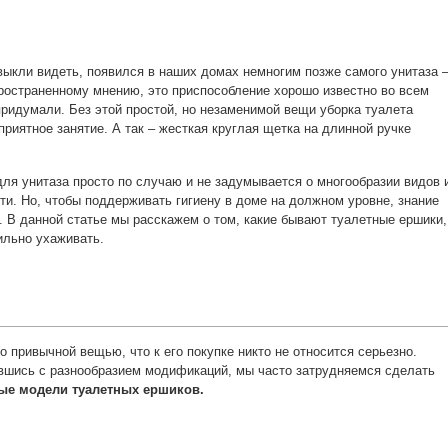
выкли видеть, появился в наших домах немногим позже самого унитаза 
пространенному мнению, это приспособление хорошо известно во всем
 придумали. Без этой простой, но незаменимой вещи уборка туалета
приятное занятие. А так – жесткая круглая щетка на длинной ручке
ля унитаза просто по случаю и не задумывается о многообразии видов 
и. Но, чтобы поддерживать гигиену в доме на должном уровне, знание
. В данной статье мы расскажем о том, какие бывают туалетные ершики,
ильно ухаживать.
о привычной вещью, что к его покупке никто не относится серьезно.
увшись с разнообразием модификаций, мы часто затрудняемся сделать
ые модели туалетных ершиков.