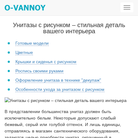
Откр
мен
Унитазы с рисунком – стильная деталь
вашего интерьера
Готовые модели
Цветные
Крышки и сиденья с рисунком
Роспись своими руками
Оформление унитаза в технике "декупаж"
Особенности ухода за унитазом с рисунком
В представлении большинства унитаз должен быть
исключительно белым. Некоторые допускают слабый
бежевый, серый или голубой оттенок. И лишь единицы,
отправляясь в магазин сантехнического оборудования,
задаются целью приобрести унитаз, окрашенный в