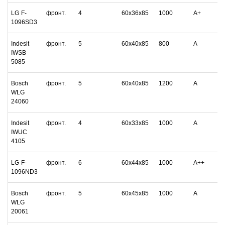
LG F-
фронт.
4
60х36х85
1000
А+
1096SD3
Indesit
фронт.
5
60х40х85
800
А
IWSB
5085
Bosch
фронт.
5
60х40х85
1200
А
WLG
24060
Indesit
фронт.
4
60х33х85
1000
А
IWUC
4105
LG F-
фронт.
6
60х44х85
1000
А++
1096ND3
Bosch
фронт.
5
60х45х85
1000
А
WLG
20061