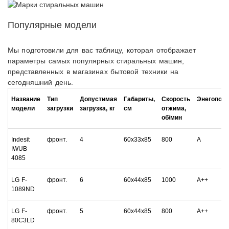
Популярные модели
Мы подготовили для вас таблицу, которая отображает
параметры самых популярных стиральных машин,
представленных в магазинах бытовой техники на
сегодняшний день.
Название
Тип
Допустимая
Габариты,
Скорость
Энегопот
модели
загрузки
загрузка, кг
см
отжима,
об/мин
Indesit
фронт.
4
60х33х85
800
А
IWUB
4085
LG F-
фронт.
6
60х44х85
1000
А++
1089ND
LG F-
фронт.
5
60х44х85
800
А++
80C3LD