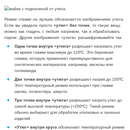
Режим глажки на ярлыке обозначается изображением утюга.
Если вы увидели просто
«утюг» без точек
, то такую вещь
можно как гладить с любым нагревом, так и обрабатывать
паром. Другие изображения «утюга» расшифровывайте так:
Одна точка внутри «утюга»
разрешает нагревать утюг
во время глажки максимум до 110ºС. Это бережная
глажка, которую применяют преимущественно для
синтетических материалов, например, вискозы или
полиамида.
Две точки внутри «утюга»
разрешают нагрев до 150ºС.
Этот температурный режим используют при глажке
шелка, полиэстера, шерсти.
Три точки внутри «утюга»
разрешают нагреть утюг до
самой высокой температуры (+200ºС). Такой режим
обычно выбирают для обработки хлопковых и льняных
изделий.
«Утюг» внутри круга
обозначает температурный режим