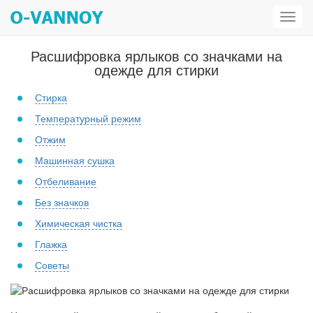
Откр
мен
Расшифровка ярлыков со значками на
одежде для стирки
Стирка
Температурный режим
Отжим
Машинная сушка
Отбеливание
Без значков
Химическая чистка
Глажка
Советы