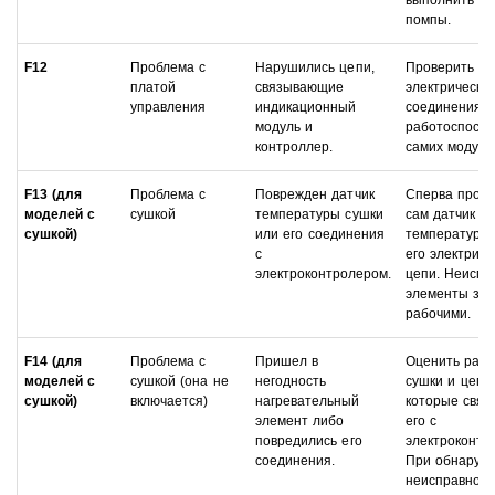
выполнить за
помпы.
F12
Проблема с
Нарушились цепи,
Проверить
платой
связывающие
электрически
управления
индикационный
соединения, 
модуль и
работоспособ
контроллер.
самих модуле
F13 (для
Проблема с
Поврежден датчик
Сперва прове
моделей с
сушкой
температуры сушки
сам датчик
сушкой)
или его соединения
температуры,
с
его электриче
электроконтролером.
цепи. Неиспр
элементы за
рабочими.
F14 (для
Проблема с
Пришел в
Оценить раб
моделей с
сушкой (она не
негодность
сушки и цепе
сушкой)
включается)
нагревательный
которые связ
элемент либо
его с
повредились его
электроконтр
соединения.
При обнаруж
неисправност