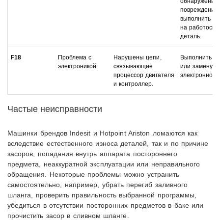
обнаружении
повреждения 
выполнить ег
на работосп
деталь.
F18
Проблема с
Нарушены цепи,
Выполнить р
электроникой
связывающие
или замену
процессор двигателя
электронного
и контроллер.
Частые неисправности
Машинки брендов Indesit и Hotpoint Ariston ломаются как
вследствие естественного износа деталей, так и по причине
засоров, попадания внутрь аппарата постороннего
предмета, неаккуратной эксплуатации или неправильного
обращения. Некоторые проблемы можно устранить
самостоятельно, например, убрать перегиб заливного
шланга, проверить правильность выбранной программы,
убедиться в отсутствии посторонних предметов в баке или
прочистить засор в сливном шланге.