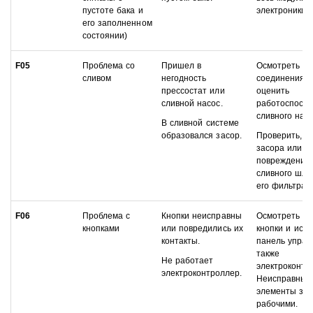
пустоте бака и
электроники.
его заполненном
состоянии)
F05
Проблема со
Пришел в
Осмотреть
сливом
негодность
соединения, 
прессостат или
оценить
сливной насос.
работоспособ
сливного насо
В сливной системе
образовался засор.
Проверить, н
засора или
повреждения
сливного шла
его фильтра.
F06
Проблема с
Кнопки неисправны
Осмотреть с
кнопками
или повредились их
кнопки и исс
контакты.
панель управ
также
Не работает
электроконтр
электроконтроллер.
Неисправные
элементы за
рабочими.