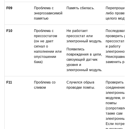
F09
Проблема с
Память сбилась.
Перепрошить
энергозависимой
либо провест
памятью
целого модул
F10
Проблема с
Не работает
Последовате
прессостатом
прессостат или
проверить ра
(он не дает
электронный модуль.
прессостата, 
сигнал о
и работу
Появились
наполнении или
электронного
повреждения в цепи,
опустошении
Неисправные
связующей датчик
бака)
заменить раб
уровня и
электронный модуль.
F11
Проблема со
Случился обрыв
Проверить
сливом
проводки помпы.
соединение 
электронным
модулем, обм
помпы
(сопротивлени
также сам
электронный 
Если потребу