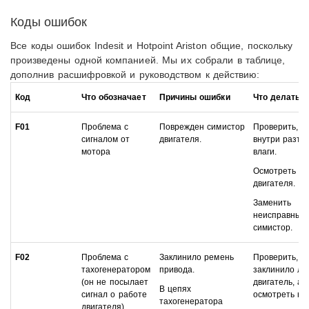
Коды ошибок
Все коды ошибок Indesit и Hotpoint Ariston общие, поскольку
произведены одной компанией. Мы их собрали в таблице,
дополнив расшифровкой и руководством к действию:
Код
Что обозначает
При
чины ошибки
Что делать
F01
Проблема с
Поврежден симистор
Проверить, н
сигналом от
двигателя.
внутри разъе
мотора
влаги.
Осмотреть ко
двигателя.
Заменить
неисправный
симистор.
F02
Проблема с
Заклинило ремень
Проверить, н
тахогенератором
привода.
заклинило ли
(он не посылает
двигатель, а 
В цепях
сигнал о работе
осмотреть ко
тахогенератора
двигателя)