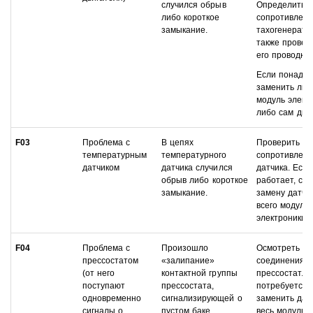
случился обрыв
Определить
либо короткое
сопротивлен
замыкание.
тахогенерато
также провес
его проводки.
Если понадоб
заменить либ
модуль элект
либо сам двиг
F03
Проблема с
В цепях
Проверить
температурным
температурного
сопротивлен
датчиком
датчика случился
датчика. Если
обрыв либо короткое
работает, сд
замыкание.
замену датчи
всего модуля
электроники.
F04
Проблема с
Произошло
Осмотреть
прессостатом
«залипание»
соединения и
(от него
контактной группы
прессостат. Е
поступают
прессостата,
потребуется,
одновременно
сигнализирующей о
заменить дат
сигналы о
пустом баке.
весь модуль