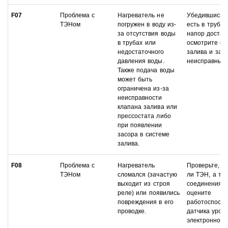
F07
Проблема с
Нагреватель не
Убедившись, 
ТЭНом
погружен в воду из-
есть в трубах
за отсутствия воды
напор достат
в трубах или
осмотрите си
недостаточного
залива и зам
давления воды.
неисправные 
Также подача воды
может быть
ограничена из-за
неисправности
клапана залива или
прессостата либо
при появлении
засора в системе
залива.
F08
Проблема с
Нагреватель
Проверьте, и
ТЭНом
сломался (зачастую
ли ТЭН, а так
выходит из строя
соединения. 
реле) или появились
оцените
повреждения в его
работоспособ
проводке.
датчика уров
электронного