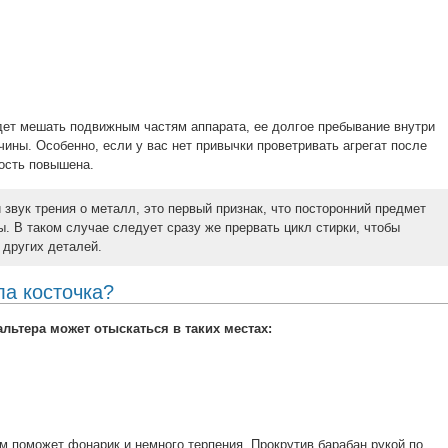
дет мешать подвижным частям аппарата, ее долгое пребывание внутри
ины. Особенно, если у вас нет привычки проветривать агрегат после
ность повышена.
звук трения о металл, это первый признак, что посторонний предмет
. В таком случае следует сразу же прервать цикл стирки, чтобы
 других деталей.
ла косточка?
льтера может отыскаться в таких местах:
м поможет фонарик и немного терпения. Прокрутив барабан рукой по