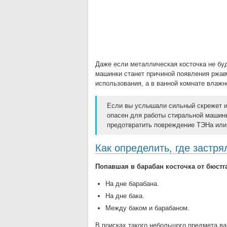
Даже если металлическая косточка не бу
машинки станет причиной появления ржавч
использования, а в ванной комнате влаж
Если вы услышали сильный скрежет и 
опасен для работы стиральной машины
предотвратить повреждение ТЭНа или
Как определить, где застря
Попавшая в барабан косточка от бюстга
На дне барабана.
На дне бака.
Между баком и барабаном.
В поисках такого небольшого предмета ва