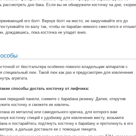
сь рассмотреть дно бака. Если вы не обнаружили косточку на дне, скорее
ерживающий его болт. Вернув болт на место, не закручивайте его до
остукивайте по валу так, чтобы он барабан немного сместился и отоше
н, дождавшись, пока косточка не упадет вниз.
пособы
осточкой от бюстгальтера особенно повезло владельцам аппаратов с
ся специальный люк. Такой люк как раз и предусмотрен для извлечения
нутрь агрегата.
акие способы достать косточку от лифчика:
ия передней панели, снимите с барабана резинку. Далее, открутив
ужите косточку и сможете ее извлечь.
лана из металла) или самодельного крючка, для которого вам
кнув косточку спицей к удобному для извлечения месту, возьмите
бана и постарайтесь подтянуть косточку к барабану и протолкнуть в его
метров, а дальше достаньте ее с помощью пинцета.