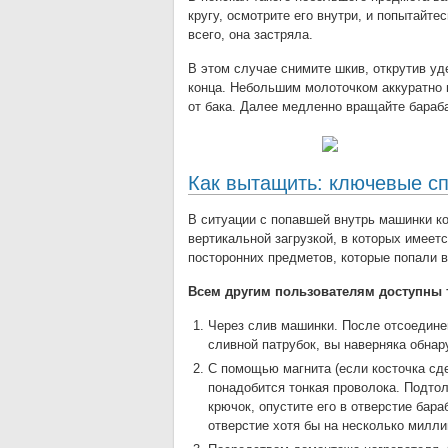
кругу, осмотрите его внутри, и попытайте
всего, она застряла.
В этом случае снимите шкив, открутив уд
конца. Небольшим молоточком аккуратно п
от бака. Далее медленно вращайте бараба
Как вытащить: ключевые с
В ситуации с попавшей внутрь машинки к
вертикальной загрузкой, в которых имеет
посторонних предметов, которые попали в
Всем другим пользователям доступны т
Через слив машинки. После отсоединен
сливной патрубок, вы наверняка обнар
С помощью магнита (если косточка сде
понадобится тонкая проволока. Подтол
крючок, опустите его в отверстие бара
отверстие хотя бы на несколько милли