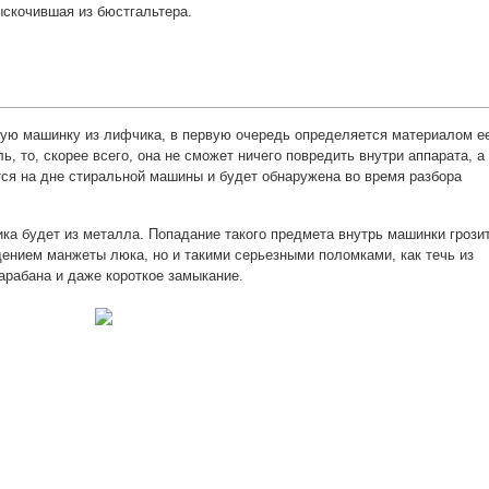
ыскочившая из бюстгальтера.
ную машинку из лифчика, в первую очередь определяется материалом е
ь, то, скорее всего, она не сможет ничего повредить внутри аппарата, а
тся на дне стиральной машины и будет обнаружена во время разбора
ка будет из металла. Попадание такого предмета внутрь машинки грози
дением манжеты люка, но и такими серьезными поломками, как течь из
арабана и даже короткое замыкание.