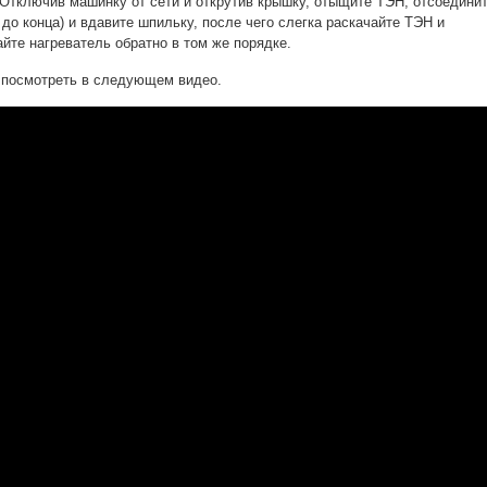
Отключив машинку от сети и открутив крышку, отыщите ТЭН, отсоедини
е до конца) и вдавите шпильку, после чего слегка раскачайте ТЭН и
айте нагреватель обратно в том же порядке.
 посмотреть в следующем видео.