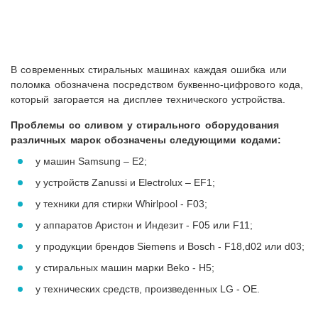
В современных стиральных машинах каждая ошибка или
поломка обозначена посредством буквенно-цифрового кода,
который загорается на дисплее технического устройства.
Проблемы со сливом у стирального оборудования
различных марок обозначены следующими кодами:
у машин Samsung – E2;
у устройств Zanussi и Electrolux – EF1;
у техники для стирки Whirlpool - F03;
у аппаратов Аристон и Индезит - F05 или F11;
у продукции брендов Siemens и Bosch - F18,d02 или d03;
у стиральных машин марки Beko - H5;
у технических средств, произведенных LG - OE.