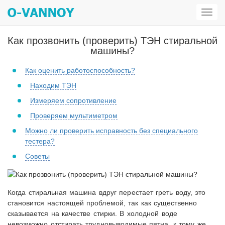
Откр
мен
Как прозвонить (проверить) ТЭН стиральной
машины?
Как оценить работоспособность?
Находим ТЭН
Измеряем сопротивление
Проверяем мультиметром
Можно ли проверить исправность без специального
тестера?
Советы
Когда стиральная машина вдруг перестает греть воду, это
становится настоящей проблемой, так как существенно
сказывается на качестве стирки. В холодной воде
невозможно отстирать трудновыводимые пятна, к тому же,