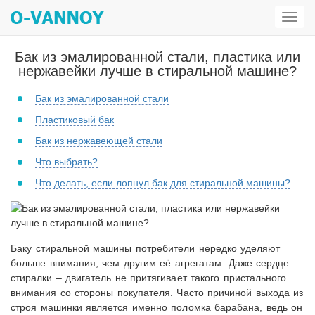
Откр
мен
Бак из эмалированной стали, пластика или
нержавейки лучше в стиральной машине?
Бак из эмалированной стали
Пластиковый бак
Бак из нержавеющей стали
Что выбрать?
Что делать, если лопнул бак для стиральной машины?
Баку стиральной машины потребители нередко уделяют
больше внимания, чем другим её агрегатам. Даже сердце
стиралки – двигатель не притягивает такого пристального
внимания со стороны покупателя. Часто причиной выхода из
строя машинки является именно поломка барабана, ведь он