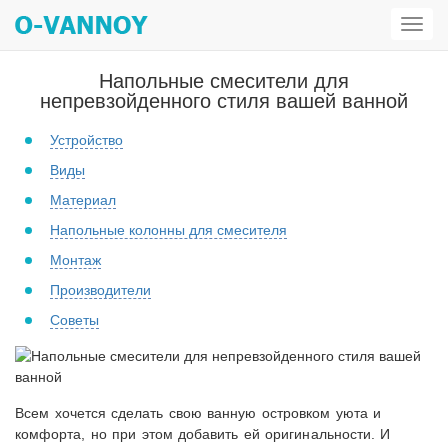
Откр
мен
Напольные смесители для
непревзойденного стиля вашей ванной
Устройство
Виды
Материал
Напольные колонны для смесителя
Монтаж
Производители
Советы
Всем хочется сделать свою ванную островком уюта и
комфорта, но при этом добавить ей оригинальности. И