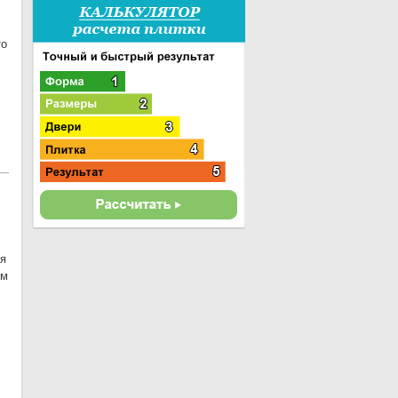
то
ия
им