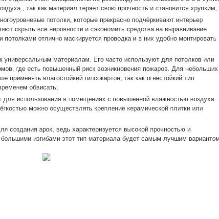
здуха , так как материал теряет свою прочность и становится хрупким;
ногоуровневые потолки, которые прекрасно подчёркивают интерьер
яют скрыть все неровности и сэкономить средства на выравнивание
и потолками отлично маскируется проводка и в них удобно монтировать
к универсальным материалам. Его часто используют для потолков или
омов, где есть повышенный риск возникновения пожаров. Для небольших
 применять влагостойкий гипсокартон, так как огнестойкий тип
 временем обвисать;
т для использования в помещениях с повышенной влажностью воздуха.
 лёгкостью можно осуществлять крепление керамической плитки или
ля создания арок, ведь характеризуется высокой прочностью и
 с большими изгибами этот тип материала будет самым лучшим вариантом