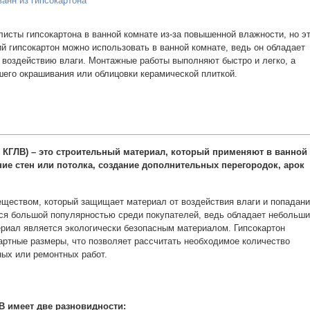
анн из гипсокартона
исты гипсокартона в ванной комнате из-за повышенной влажности, но э
й гипсокартон можно использовать в ванной комнате, ведь он обладает
воздействию влаги. Монтажные работы выполняют быстро и легко, а
шего окрашивания или облицовки керамической плиткой.
 КГЛВ) – это строительный материал, который применяют в ванной
ие стен или потолка, создание дополнительных перегородок, арок
ществом, который защищает материал от воздействия влаги и попадан
тся большой популярностью среди покупателей, ведь обладает небольш
териал является экологически безопасным материалом. Гипсокартон
артные размеры, что позволяет рассчитать необходимое количество
ых или ремонтных работ.
В имеет две разновидности: