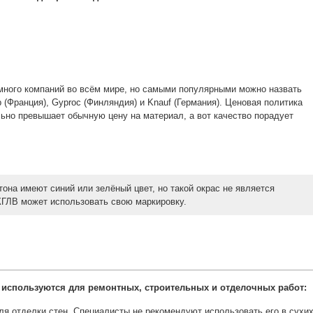
много компаний во всём мире, но самыми популярными можно назвать
p (Франция), Gyproc (Финляндия) и Knauf (Германия). Ценовая политика
но превышает обычную цену на материал, а вот качество порадует
она имеют синий или зелёный цвет, но такой окрас не является
КГЛВ может использовать свою маркировку.
 используются для ремонтных, строительных и отделочных работ:
ля отделки стен. Специалисты не рекомендуют использовать его в сухи