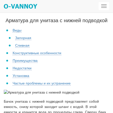
Откр
мен
Арматура для унитаза с нижней подводкой
Виды
Запорная
Сливная
Конструктивные особенности
Преимущества
Недостатки
Установка
Частые проблемы и их устранение
Бачок унитаза с нижней подводкой представляет собой
емкость, снизу которой заходит шланг с водой. В этой
емкости и хранится вода до процедуры слива. Сверху бака