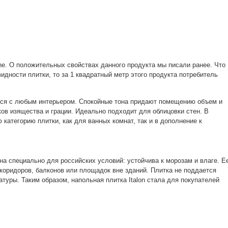
tone. О положительных свойствах данного продукта мы писали ранее. Что
идности плитки, то за 1 квадратный метр этого продукта потребитель
ится с любым интерьером. Спокойные тона придают помещению объем и
ков изящества и грации. Идеально подходит для облицовки стен. В
категорию плитки, как для ванных комнат, так и в дополнение к
на специально для российских условий: устойчива к морозам и влаге. Е
коридоров, балконов или площадок вне зданий. Плитка не поддается
уры. Таким образом, напольная плитка Italon стала для покупателей