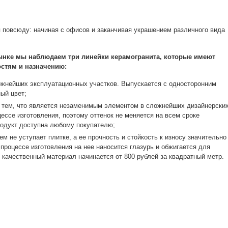
я повсюду: начиная с офисов и заканчивая украшением различного вида
ынке мы наблюдаем три линейки керамогранита, которые имеют
остям и назначению:
ожнейших эксплуатационных участков. Выпускается с односторонним
ый цвет;
 тем, что является незаменимым элементом в сложнейших дизайнерски
ессе изготовления, поэтому оттенок не меняется на всем сроке
продукт доступна любому покупателю;
м не уступает плитке, а ее прочность и стойкость к износу значительно
 процессе изготовления на нее наносится глазурь и обжигается для
й качественный материал начинается от 800 рублей за квадратный метр.