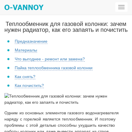
Откр
мен
Теплообменник для газовой колонки: зачем
нужен радиатор, как его запаять и почистить
Предназначение
Материалы
Что выгоднее - ремонт или замена?
Пайка теплообменника газовой колонки
Как снять?
Как почистить?
Одним из основных элементов газового водонагревателя
наряду с горелкой является теплообменник. И поэтому
проблемы с этой деталью способны ухудшить качество
работы колонки или даже вывести аппарат из строя.