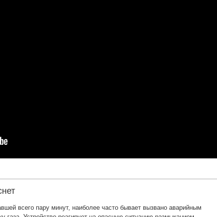
снет
авшей всего пару минут, наиболее часто бывает вызвано аварийным
у газа. Устройство реагирует на опасную ситуацию размыканием