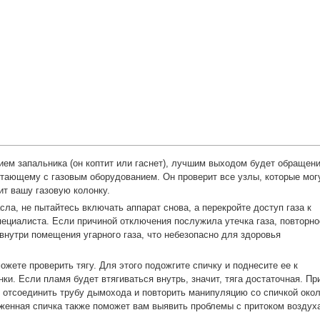
ием запальника (он коптит или гаснет), лучшим выходом будет обращен
отающему с газовым оборудованием. Он проверит все узлы, которые мог
ит вашу газовую колонку.
сла, не пытайтесь включать аппарат снова, а перекройте доступ газа к
пециалиста. Если причиной отключения послужила утечка газа, повторно
нутри помещения угарного газа, что небезопасно для здоровья
ожете проверить тягу. Для этого подожгите спичку и поднесите ее к
ки. Если пламя будет втягиваться внутрь, значит, тяга достаточная. Пр
 отсоединить трубу дымохода и повторить манипуляцию со спичкой око
женная спичка также поможет вам выявить проблемы с притоком воздух