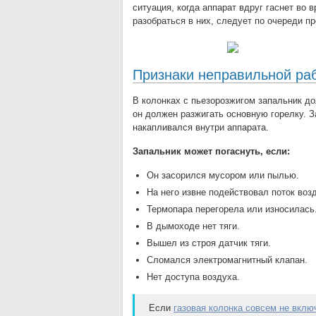
ситуация, когда аппарат вдруг гаснет во
разобраться в них, следует по очереди п
Признаки неправильной раб
В колонках с пьезорозжигом запальник до
он должен разжигать основную горелку. З
накапливался внутри аппарата.
Запальник может погаснуть, если:
Он засорился мусором или пылью.
На него извне подействовал поток воз
Термопара перегорела или износилась
В дымоходе нет тяги.
Вышел из строя датчик тяги.
Сломался электромагнитный клапан.
Нет доступа воздуха.
Если
газовая колонка совсем не вклю