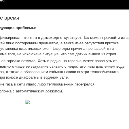
ое время
едующие проблемы:
фиксировал, что тяга в дымоходе отсутствует. Так может произойти из-з
й либо посторонним предметом, а также из-за отсутствия притока
 установки пластиковых окон. Еще одна причина пропавшей тяги –
оме того, не исключена ситуация, что сам датчик вышел из строя.
ая горелка потухла. Хоть и редко, но горелка может погаснуть от
о намного чаще ее затухание связано с недостаточным давлением воды
ов, а также с образованием избытка накипи внутри теплообменника.
при износе диафрагмы в водяном узле.
ие газа в сети упало либо теплообменник перегрелся.
колонка с автоматическим розжигом.