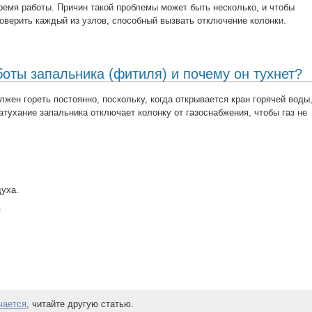
 время работы. Причин такой проблемы может быть несколько, и чтобы
роверить каждый из узлов, способный вызвать отключение колонки.
оты запальника (фитиля) и почему он тухнет?
лжен гореть постоянно, поскольку, когда открывается кран горячей воды
атухание запальника отключает колонку от газоснабжения, чтобы газ не
духа.
.
чается
, читайте другую статью.