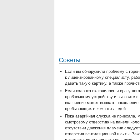
Советы
Если вы обнаружили проблему с горен
к лицензированному специалисту, раб
давать такую картину, а также прочист
Если колонка включилась и сразу пога
проблемному устройству и вызовите с
включение может вызвать накопление в
пребывающих в комнате людей.
Пока аварийная служба не приехала, м
смотровому отверстию на панели колон
отсутствии движения пламени следует
отверстия вентиляционной шахты. Заж
в комнату, если поднести ее к окну.