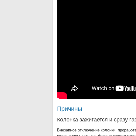
Причины
Колонка зажигается и сразу га
Внезапное отключение колонки, проработ
включением датчика, фиксирующего утечк