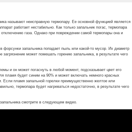
ника называют неисправную термопару. Ее основной функцией является
аппарат работает нестабильно. Как только запальник погас, термопара
к отключению газа. Однако при повреждении самой термопары она и
 в форсунки запальника попадает пыль или какой-то мусор. Их диаметр
е загрязнение может помешать горению запальника, в результате чего
лемы и он может погаснуть в любой момент, подсказывает цвет его
ля пламя будет синим на 90% и может включать немного красных
ым. Если пламя запальной горелки преимущественно желтое или
авильно, термопара будет нагреваться недостаточно, в результате чего
 запальника смотрите в следующем видео.