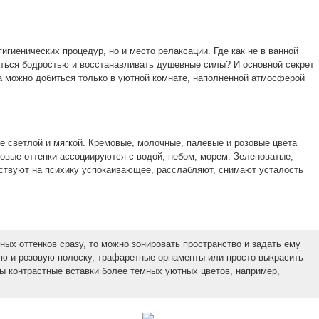
гигиенических процедур, но и место релаксации. Где как не в ванной
ться бодростью и восстанавливать душевные силы? И основной секрет
са можно добиться только в уютной комнате, наполненной атмосферой
е светлой и мягкой. Кремовые, молочные, палевые и розовые цвета
овые оттенки ассоциируются с водой, небом, морем. Зеленоватые,
ствуют на психику успокаивающее, расслабляют, снимают усталость
ных оттенков сразу, то можно зонировать пространство и задать ему
ую и розовую полоску, трафаретные орнаменты или просто выкрасить
ны контрастные вставки более темных уютных цветов, например,