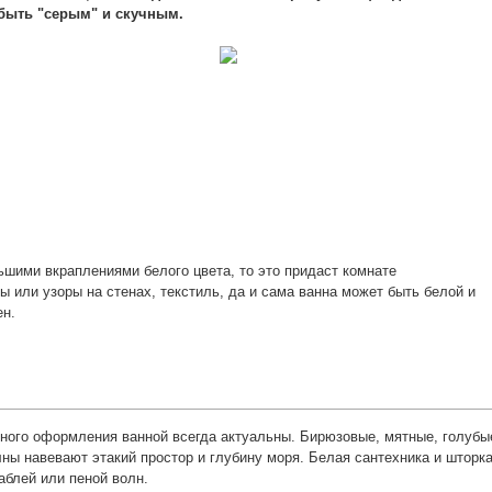
 быть "серым" и скучным.
ьшими вкраплениями белого цвета, то это придаст комнате
 или узоры на стенах, текстиль, да и сама ванна может быть белой и
ен.
ного оформления ванной всегда актуальны. Бирюзовые, мятные, голубы
лны навевают этакий простор и глубину моря. Белая сантехника и шторк
аблей или пеной волн.