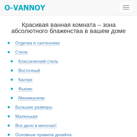
Откр
мен
Красивая ванная комната – зона
абсолютного блаженства в вашем доме
Отделка и сантехника
Стили
Классический стиль
Восточный
Кантри
Фьюжн
Минимализм
Большие размеры
Маленькая
Все дело в мелочах!
Основные правила дизайна