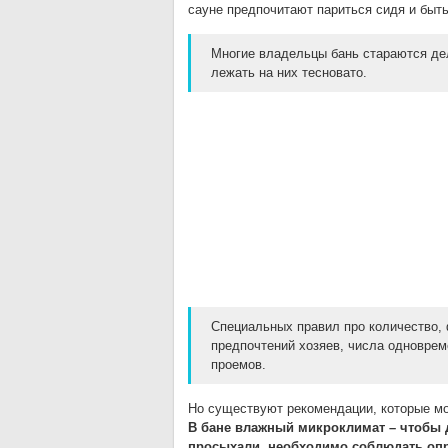
сауне предпочитают париться сидя и быть
Многие владельцы бань стараются дел
лежать на них тесновато.
Специальных правил про количество, 
предпочтений хозяев, числа одновре
проемов.
Но существуют рекомендации, которые мо
В бане влажный микроклимат – чтобы 
просыхали, необходимо соблюдать оп