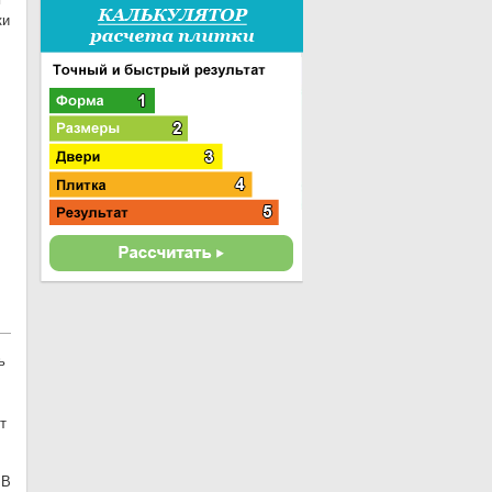
ки
ь
т
В