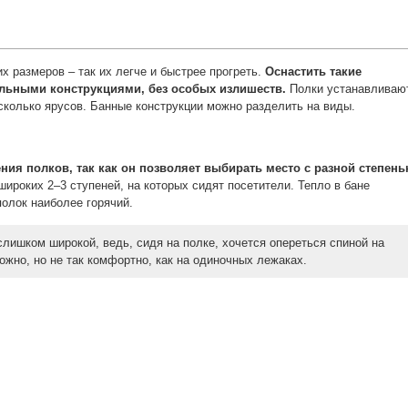
 размеров – так их легче и быстрее прогреть.
Оснастить такие
ьными конструкциями, без особых излишеств.
Полки устанавливаю
есколько ярусов. Банные конструкции можно разделить на виды.
ия полков, так как он позволяет выбирать место с разной степен
широких 2–3 ступеней, на которых сидят посетители. Тепло в бане
полок наиболее горячий.
лишком широкой, ведь, сидя на полке, хочется опереться спиной на
жно, но не так комфортно, как на одиночных лежаках.